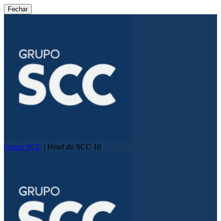
Fechar
Grupo SCC
|
Head do SCC 10